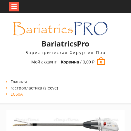
Перейти
к
содержимому
BariatricsPro
Бариатрическая Хирургия Про
Мой аккаунт
Корзина
/
0,00
₽
0
Главная
гастропластика (sleeve)
EC60A