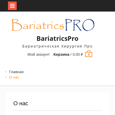
Перейти
к
содержимому
BariatricsPro
Бариатрическая Хирургия Про
Мой аккаунт
Корзина
/
0,00
₽
0
Главная
О нас
О нас